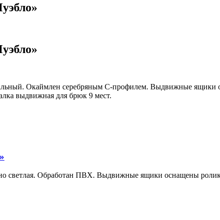
Пуэбло»
Пуэбло»
уральный. Окаймлен серебряным С-профилем. Выдвижные ящик
алка выдвижная для брюк 9 мест.
»
рно светлая. Обработан ПВХ. Выдвижные ящики оснащены роли