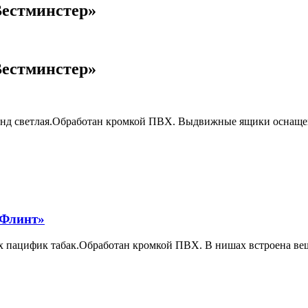
Вестминстер»
Вестминстер»
клэнд светлая.Обработан кромкой ПВХ. Выдвижные ящики осн
«Флинт»
ех пацифик табак.Обработан кромкой ПВХ. В нишах встроена ве